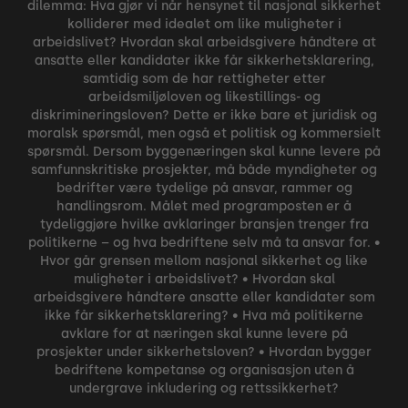
dilemma: Hva gjør vi når hensynet til nasjonal sikkerhet
kolliderer med idealet om like muligheter i
arbeidslivet? Hvordan skal arbeidsgivere håndtere at
ansatte eller kandidater ikke får sikkerhetsklarering,
samtidig som de har rettigheter etter
arbeidsmiljøloven og likestillings- og
diskrimineringsloven? Dette er ikke bare et juridisk og
moralsk spørsmål, men også et politisk og kommersielt
spørsmål. Dersom byggenæringen skal kunne levere på
samfunnskritiske prosjekter, må både myndigheter og
bedrifter være tydelige på ansvar, rammer og
handlingsrom. Målet med programposten er å
tydeliggjøre hvilke avklaringer bransjen trenger fra
politikerne – og hva bedriftene selv må ta ansvar for. •
Hvor går grensen mellom nasjonal sikkerhet og like
muligheter i arbeidslivet? • Hvordan skal
arbeidsgivere håndtere ansatte eller kandidater som
ikke får sikkerhetsklarering? • Hva må politikerne
avklare for at næringen skal kunne levere på
prosjekter under sikkerhetsloven? • Hvordan bygger
bedriftene kompetanse og organisasjon uten å
undergrave inkludering og rettssikkerhet?