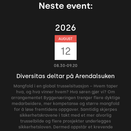
Neste event:
2026
AUGUST
12
08.30-09.20
Diversitas deltar på Arendalsuken
Mangfold i en global trusselsituasjon – Hvem taper
hva, og hva vinner hvem? Hva søren gjør vi? Om
arrangementet Byggenæringen trenger flere dyktige
medarbeidere, mer kompetanse og større mangfold
for å løse fremtidens oppgaver. Samtidig skjerpes
sikkerhetskravene i takt med et mer alvorlig
trusselbilde og flere prosjekter underlegges
sikkerhetsloven. Dermed oppstår et krevende